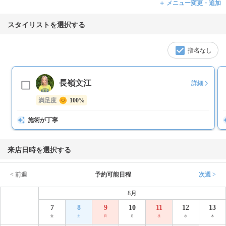
＋ メニュー変更・追加
スタイリストを選択する
指名なし
長嶺文江
詳細
満足度
100%
施術が丁寧
来店日時を選択する
< 前週
予約可能日程
次週 >
8月
7
8
9
10
11
12
13
金
土
日
月
祝
水
木