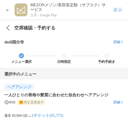
MEZONメゾン/美容室定額（サブスク）サ
×
表示
ービス
入手 -
Google Play
空席確認・予約する
shell国分寺
詳細
メニュー選択
日時指定
予約手続き
選択中のメニュー
ヘアアレンジ
一人ひとりの骨格や髪質に合わせた似合わせヘアアレンジ
60分
満足度募集中
詳細
→
2チケット(¥5,775)
通常 ¥9,900/1回