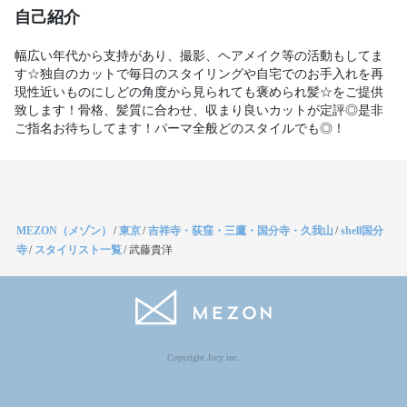
自己紹介
幅広い年代から支持があり、撮影、ヘアメイク等の活動もしてま
す☆独自のカットで毎日のスタイリングや自宅でのお手入れを再
現性近いものにしどの角度から見られても褒められ髪☆をご提供
致します！骨格、髪質に合わせ、収まり良いカットが定評◎是非
ご指名お待ちしてます！パーマ全般どのスタイルでも◎！
MEZON（メゾン）
/
東京
/
吉祥寺・荻窪・三鷹・国分寺・久我山
/
shell国分
寺
/
スタイリスト一覧
/
武藤貴洋
Copyright Jocy inc.