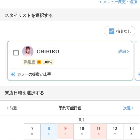
＋ メニュー変更・追加
スタイリストを選択する
指名なし
CHIHIRO
詳細
満足度
100%
カラーの提案が上手
来店日時を選択する
< 前週
予約可能日程
次週 >
8月
7
8
9
10
11
12
13
金
土
日
月
祝
水
木