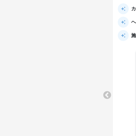
カ
ヘ
施