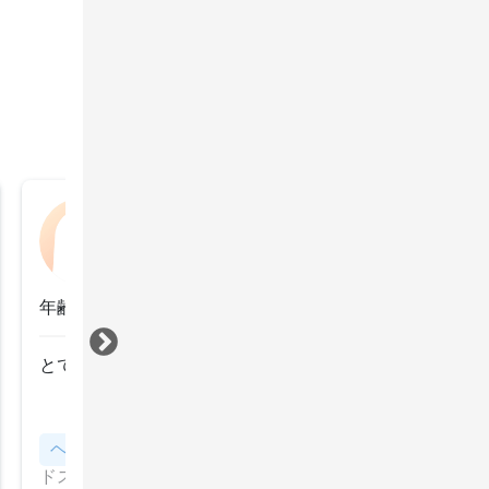
なみだちゃん
2024年10月23日
年齢：50代前半
とても丁寧で居心地がとても良い。
すべて見る
ヘッドスパ
ストレス緩和効果も！CBDオイルのヘッ
ドスパ（通常価格7,700円）