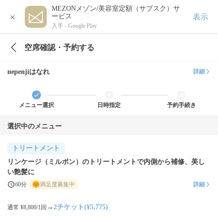
MEZONメゾン/美容室定額（サブスク）サ
×
表示
ービス
入手 -
Google Play
空席確認・予約する
nepenjiはなれ
詳細
メニュー選択
日時指定
予約手続き
選択中のメニュー
トリートメント
リンケージ（ミルボン）のトリートメントで内側から補修、美し
い艶髪に
60分
満足度募集中
詳細
→
2チケット(¥5,775)
通常 ¥8,800/1回