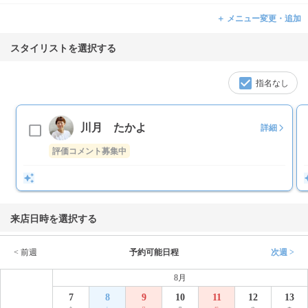
＋ メニュー変更・追加
スタイリストを選択する
指名なし
川月 たかよ
詳細
評価コメント募集中
来店日時を選択する
< 前週
予約可能日程
次週 >
8月
7
8
9
10
11
12
13