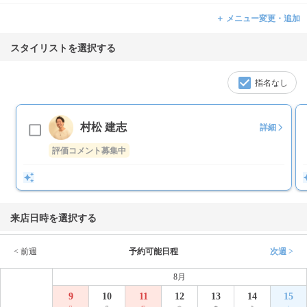
＋ メニュー変更・追加
スタイリストを選択する
指名なし
村松 建志
詳細
評価コメント募集中
来店日時を選択する
< 前週
予約可能日程
次週 >
8月
9
10
11
12
13
14
15