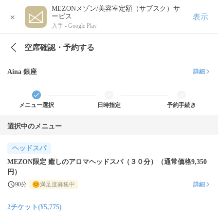
MEZONメゾン/美容室定額（サブスク）サ
×
表示
ービス
入手 -
Google Play
空席確認・予約する
Aina 銀座
詳細
メニュー選択
日時指定
予約手続き
選択中のメニュー
ヘッドスパ
MEZON限定 癒しのアロマヘッドスパ（３０分）（通常価格9,350
円）
90分
満足度募集中
詳細
2チケット(¥5,775)