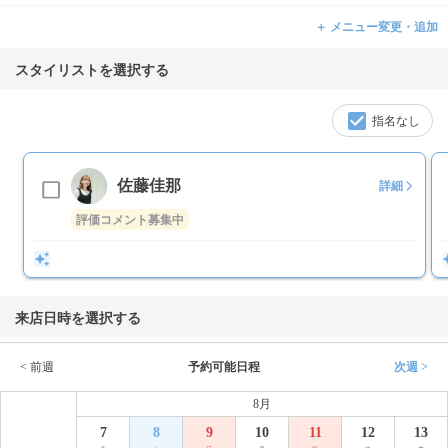
＋ メニュー変更・追加
スタイリストを選択する
指名なし
佐藤佳那
詳細
評価コメント募集中
来店日時を選択する
< 前週
予約可能日程
次週 >
8月
7
8
9
10
11
12
13