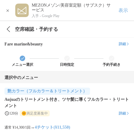
MEZONメゾン/美容室定額（サブスク）サ
×
表示
ービス
入手 -
Google Play
空席確認・予約する
Fare marine&beauty
詳細
メニュー選択
日時指定
予約手続き
選択中のメニュー
艶カラー（フルカラー＆トリートメント）
Aujuaのトリートメント付き、ツヤ髪に導くフルカラー・トリート
メント
120分
満足度募集中
詳細
→
4チケット(¥11,550)
通常 ¥14,300/1回