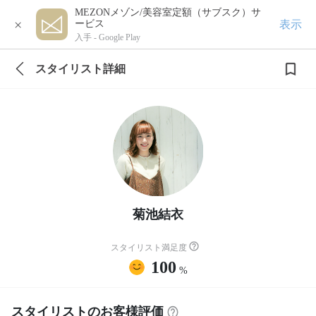
MEZONメゾン/美容室定額（サブスク）サ
×
表示
ービス
入手 -
Google Play
スタイリスト詳細
菊池結衣
スタイリスト満足度
100
%
スタイリストのお客様評価