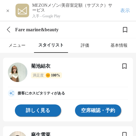
MEZONメゾン/美容室定額（サブスク）サ
×
表示
ービス
入手 -
Google Play
Fare marine&beauty
スタイリスト
メニュー
評価
基本情報
菊池結衣
満足度
100%
接客にホスピタリティがある
詳しく見る
空席確認・予約
麻生雪菜