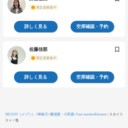
満足度募集中
詳しく見る
空席確認・予約
佐藤佳那
満足度募集中
詳しく見る
空席確認・予約
MEZON（メゾン）
/
神奈川
/
横須賀・小田原
/
Fare marine&beauty
/
スタイリ
スト一覧