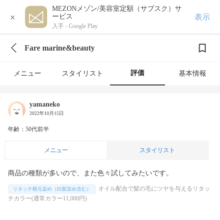
MEZONメゾン/美容室定額（サブスク）サ
×
表示
ービス
入手 -
Google Play
Fare marine&beauty
評価
メニュー
スタイリスト
基本情報
yamaneko
2022年10月15日
年齢：50代前半
メニュー
スタイリスト
商品の種類が多いので、また色々試してみたいです。
オイル配合で髪の毛にツヤを与えるリタッ
リタッチ根元染め（白髪染め含む）
チカラー(通常カラー11,000円)