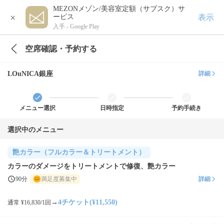
MEZONメゾン/美容室定額（サブスク）サ
×
表示
ービス
入手 -
Google Play
空席確認・予約する
LOuNICA銀座
詳細
メニュー選択
日時指定
予約手続き
選択中のメニュー
艶カラー（フルカラー＆トリートメント）
カラーのダメージをトリートメントで修復、艶カラー
90分
満足度募集中
詳細
→
4チケット(¥11,550)
通常 ¥16,830/1回