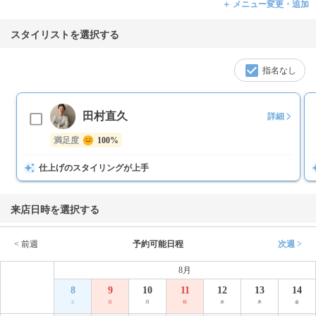
＋ メニュー変更・追加
スタイリストを選択する
指名なし
田村直久
詳細
満足度
100%
仕上げのスタイリングが上手
来店日時を選択する
< 前週
予約可能日程
次週 >
8月
8
9
10
11
12
13
14
土
日
月
祝
水
木
金