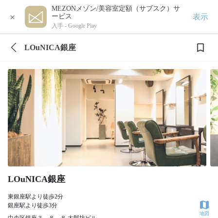
MEZONメゾン/美容室定額（サブスク）サ
×
表示
ービス
入手 -
Google Play
LOuNICA銀座
LOuNICA銀座
東銀座駅より徒歩2分
銀座駅より徒歩3分
地図