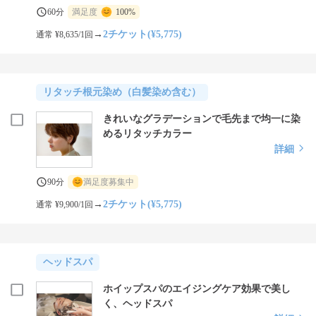
60分
満足度
100%
→
2チケット(¥5,775)
通常 ¥8,635/1回
リタッチ根元染め（白髪染め含む）
きれいなグラデーションで毛先まで均一に染
めるリタッチカラー
詳細
90分
満足度募集中
→
2チケット(¥5,775)
通常 ¥9,900/1回
ヘッドスパ
ホイップスパのエイジングケア効果で美し
く、ヘッドスパ