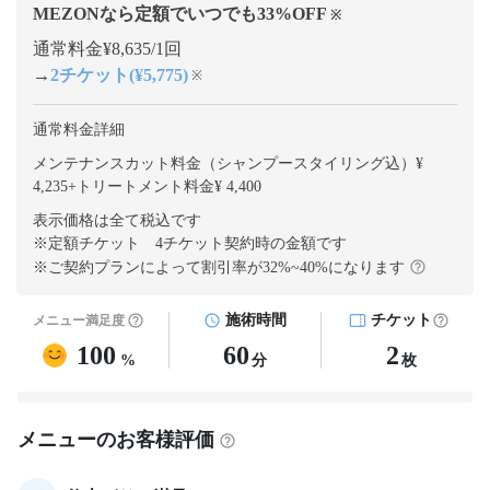
MEZONなら定額でいつでも
33
%OFF
※
通常料金¥8,635/1回
→
2チケット(¥5,775)
※
通常料金詳細
メンテナンスカット料金（シャンプースタイリング込）¥
4,235
+
トリートメント料金¥ 4,400
表示価格は全て税込です
※定額チケット 4チケット契約
時の金額です
※ご契約プランによって割引率が
32
%~
40
%になります
施術時間
チケット
メニュー満足度
100
60
2
%
分
枚
メニューのお客様評価