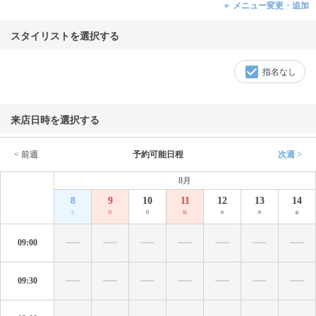
＋ メニュー変更・追加
スタイリストを選択する
指名なし
来店日時を選択する
< 前週
予約可能日程
次週 >
8月
8
9
10
11
12
13
14
土
日
月
祝
水
木
金
09:00
09:30