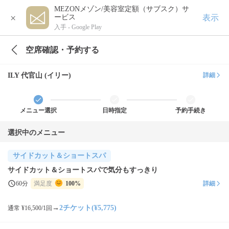
MEZONメゾン/美容室定額（サブスク）サ
×
表示
ービス
入手 -
Google Play
空席確認・予約する
ILY 代官山 (イリー)
詳細
メニュー選択
日時指定
予約手続き
選択中のメニュー
サイドカット＆ショートスパ
サイドカット＆ショートスパで気分もすっきり
60分
満足度
100%
詳細
→
2チケット(¥5,775)
通常 ¥16,500/1回