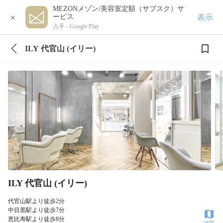
MEZONメゾン/美容室定額（サブスク）サ
×
表示
ービス
入手 -
Google Play
ILY 代官山 (イリー)
ILY 代官山 (イリー)
代官山駅より徒歩2分
中目黒駅より徒歩7分
恵比寿駅より徒歩8分
地図