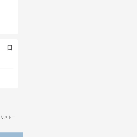
イリスト一