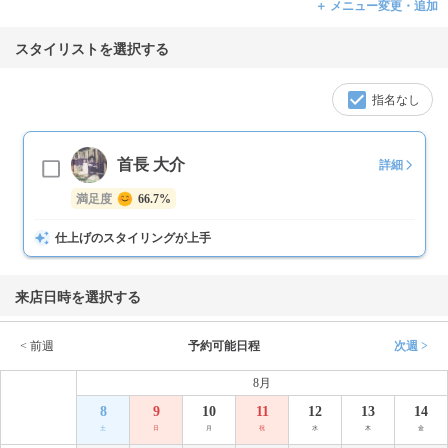
＋ メニュー変更・追加
スタイリストを選択する
指名なし
首長 大介
詳細
満足度
66.7%
仕上げのスタイリングが上手
来店日時を選択する
< 前週
予約可能日程
次週 >
8月
8
9
10
11
12
13
14
土
日
月
祝
水
木
金