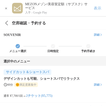
MEZONメゾン/美容室定額（サブスク）サ
×
表示
ービス
入手 -
Google Play
空席確認・予約する
SOUVENIR
詳細
メニュー選択
日時指定
予約手続き
選択中のメニュー
サイドカット＆ショートスパ
デザインカットも可能、ショートスパでリラックス
60分
満足度募集中
詳細
→
2チケット(¥5,775)
通常 ¥7,700/1回