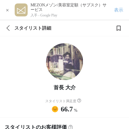
MEZONメゾン/美容室定額（サブスク）サ
×
表示
ービス
入手 -
Google Play
スタイリスト詳細
首長 大介
スタイリスト満足度
66.7
%
スタイリストのお客様評価