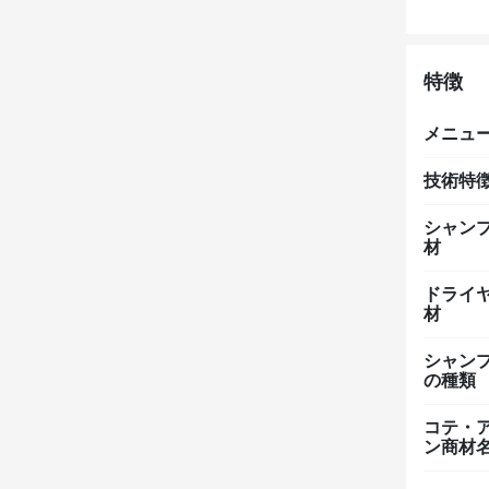
特徴
メニュ
技術特
シャン
材
ドライ
材
シャン
の種類
コテ・
ン商材