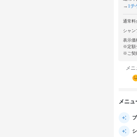
→
1チケ
通常料
シャンプ
表示価
※定額
※ご契
メニ
メニュ
ブ
シ