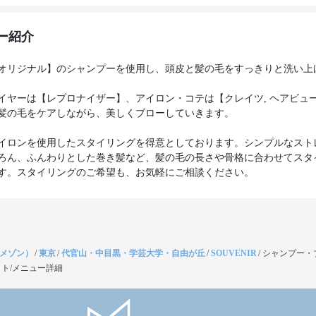
ー紹介
オリジナル】のシャンプーを使用し、頭皮と髪の毛をすっきりと洗い上
イヤーは【レプロナイザー】、アイロン・コテは【クレイツ, ヘアビュ
髪の毛をケアしながら、美しくブローしていきます。
イロンを使用したスタイリングを得意としております。シンプルなスト
ろん、ふんわりとした巻き髪など、髪の毛の長さや骨格に合わせてスタ
す。スタイリングのご希望も、お気軽にご相談ください。
（メゾン）
/
東京
/
代官山・中目黒・学芸大学・自由が丘
/
SOUVENIR
/
シャンプー・
ト/メニュー詳細