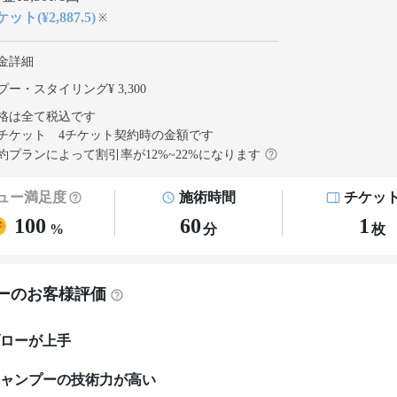
ット(¥2,887.5)
※
金詳細
ー・スタイリング¥ 3,300
格は全て税込です
チケット 4チケット契約
時の金額です
約プランによって割引率が
12
%~
22
%になります
ュー満足度
施術時間
チケッ
100
60
1
%
分
枚
ーのお客様評価
ローが上手
ャンプーの技術力が高い