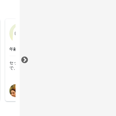
Lulu☆
2022年1月14日
年齢：40代後半
セット頂いた後は見違えるように髪が綺麗になりますの
で、いつも気分良く帰宅できます。
すべて見る
担当スタイリスト
福井 愛佳