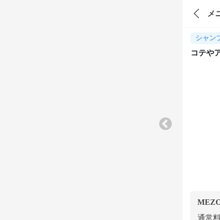
メ
シャン
コテや
MEZ
通常料金