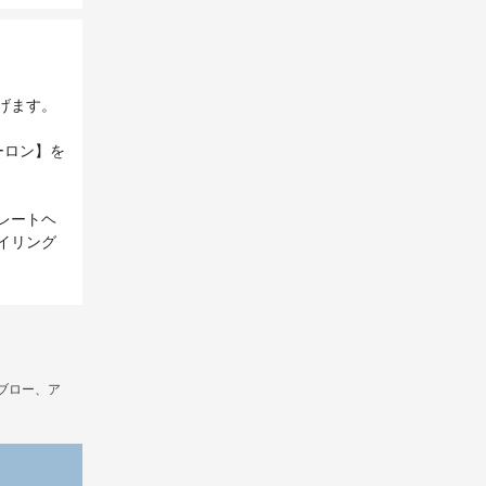
げます。
ーロン】を
レートヘ
イリング
ブロー、ア