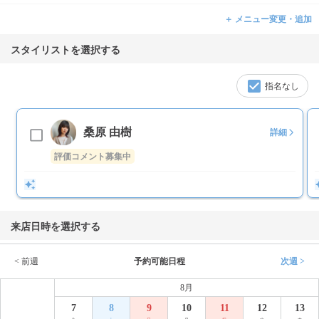
＋ メニュー変更・追加
スタイリストを選択する
指名なし
桑原 由樹
詳細
評価コメント募集中
来店日時を選択する
< 前週
予約可能日程
次週 >
8月
7
8
9
10
11
12
13