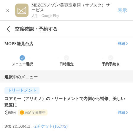
MEZONメゾン/美容室定額（サブスク）サ
×
表示
ービス
入手 -
Google Play
空席確認・予約する
MOPS能見台店
詳細
メニュー選択
日時指定
予約手続き
選択中のメニュー
トリートメント
コアミー（アリミノ）のトリートメントで内側から補修、美しい
艶髪に
60分
満足度募集中
詳細
→
2チケット(¥5,775)
通常 ¥11,000/1回