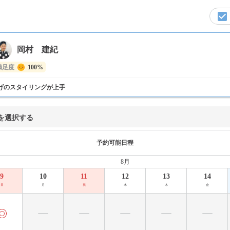
岡村 建紀
満足度
100%
げのスタイリングが上手
を選択する
予約可能日程
8月
9
10
11
12
13
14
日
月
祝
水
木
金