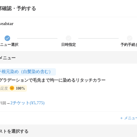
席確認・予約する
wealstar
ニュー選択
日時指定
予約手続
メニュー
チ根元染め（白髪染め含む）
グラデーションで毛先まで均一に染めるリタッチカラー
満足度
100%
→
2チケット(¥5,775)
/1回
＋ メニュ
ストを選択する