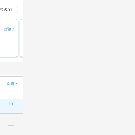
指名なし
冨田 将暉
詳細
評価コメント募集中
次週 >
15
土