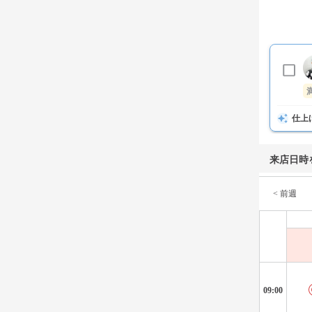
仕上
来店日時
< 前週
09:00