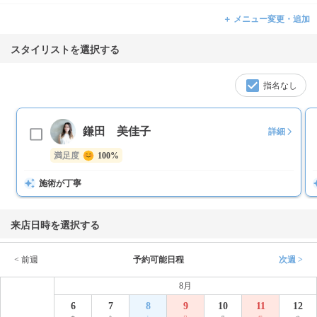
＋ メニュー変更・追加
スタイリストを選択する
指名なし
鎌田 美佳子
詳細
満足度
100%
施術が丁寧
来店日時を選択する
< 前週
予約可能日程
次週 >
8月
6
7
8
9
10
11
12