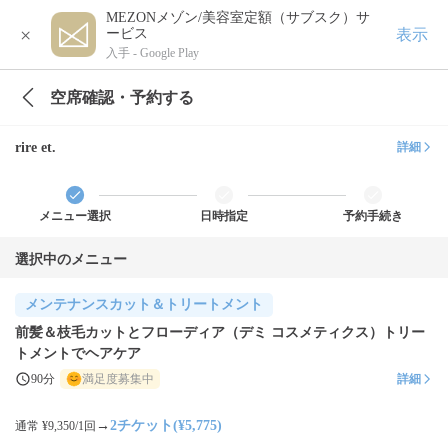
MEZONメゾン/美容室定額（サブスク）サ
×
表示
ービス
入手 -
Google Play
空席確認・予約する
rire et.
詳細
メニュー選択
日時指定
予約手続き
選択中のメニュー
メンテナンスカット＆トリートメント
前髪＆枝毛カットとフローディア（デミ コスメティクス）トリー
トメントでヘアケア
90分
満足度募集中
詳細
→
2チケット(¥5,775)
通常 ¥9,350/1回