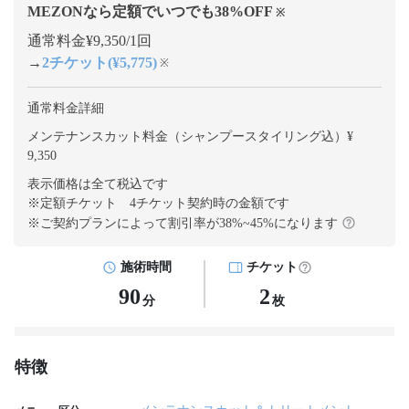
MEZONなら定額でいつでも
38
%OFF
※
通常料金¥9,350/1回
→
2チケット(¥5,775)
※
通常料金詳細
メンテナンスカット料金（シャンプースタイリング込）¥
9,350
表示価格は全て税込です
※定額チケット 4チケット契約
時の金額です
※ご契約プランによって割引率が
38
%~
45
%になります
施術時間
チケット
90
2
分
枚
特徴