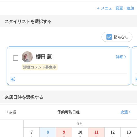
＋ メニュー変更・追加
スタイリストを選択する
指名なし
櫻田 薫
詳細
評価コメント募集中
来店日時を選択する
< 前週
予約可能日程
次週 >
8月
7
8
9
10
11
12
13