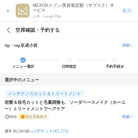
MEZONメゾン/美容室定額（サブスク）サ
×
表示
ービス
入手 -
Google Play
空席確認・予約する
tip・top京成小岩
詳細
メニュー選択
日時指定
予約手続き
選択中のメニュー
メンテナンスカット＆トリートメント
前髪＆枝毛カットと毛量調整も、ソーダベースメイク（ホーユ
ー）トリートメントでヘアケア
60分
満足度募集中
詳細
→
2チケット(¥5,775)
通常 ¥8,250/1回