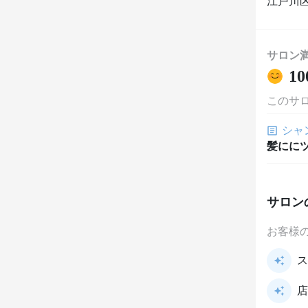
江戸川区
サロン
10
このサ
シャ
髪にに
サロン
お客様
ス
店