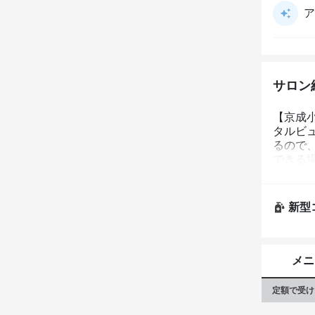
ア
サロン
【京成小
タルビ
るので
できる
新型
メニ
定額で受け