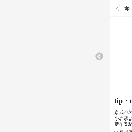
ti
tip
京成小
小岩駅よ
新柴又駅