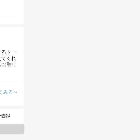
きるトー
えてくれ
もお取り
くみる
本情報