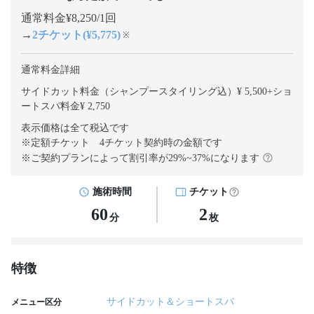
通常料金¥8,250/1回
→
2チケット(¥5,775)
※
通常料金詳細
サイドカット料金（シャンプースタイリング込）¥ 5,500
+
ショ
ートスパ料金¥ 2,750
表示価格は全て税込です
※定額チケット 4チケット契約
時の金額です
※ご契約プランによって割引率が
29
%~
37
%になります
施術時間
チケット
60
2
分
枚
特徴
サイドカット＆ショートスパ
メニュー区分