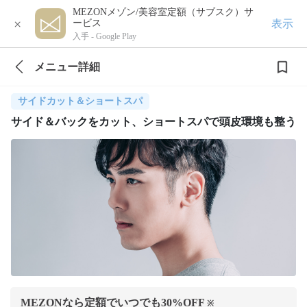
MEZONメゾン/美容室定額（サブスク）サ
×
表示
ービス
入手 -
Google Play
メニュー詳細
サイドカット＆ショートスパ
サイド＆バックをカット、ショートスパで頭皮環境も整う
MEZONなら定額でいつでも
30
%OFF
※