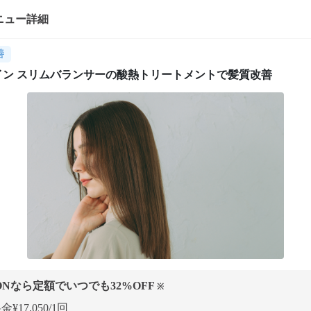
ニュー詳細
善
イン スリムバランサーの酸熱トリートメントで髪質改善
ONなら定額でいつでも
32
%OFF
※
¥17,050/1回