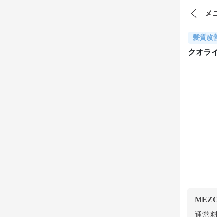
メ
髪質改
クオラ
MEZ
通常料金