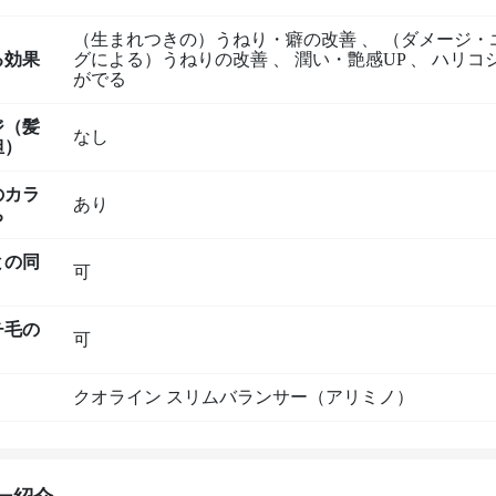
（生まれつきの）うねり・癖の改善
、
（ダメージ・
る効果
グによる）うねりの改善
、
潤い・艶感UP
、
ハリコ
がでる
ジ（髪
なし
担）
のカラ
あり
ち
との同
可
チ毛の
可
クオライン スリムバランサー（アリミノ）