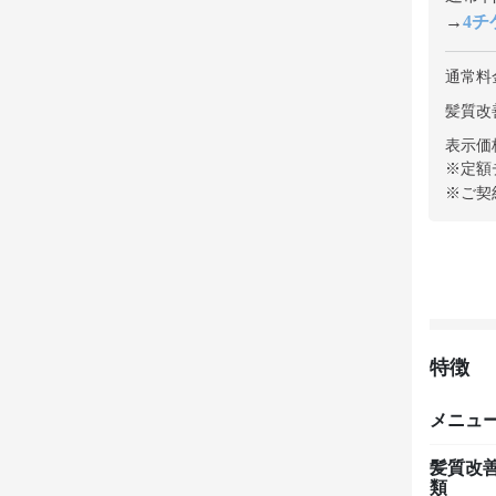
→
4チケ
通常料
髪質改善
表示価
※定額
※ご契
特徴
メニュ
髪質改
類