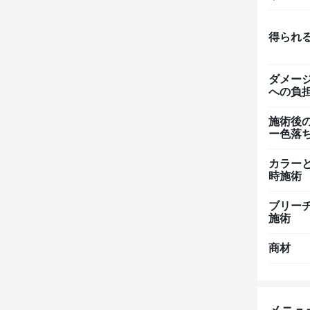
得られ
ダメー
への負
施術後
ー色落
カラー
時施術
ブリー
施術
商材