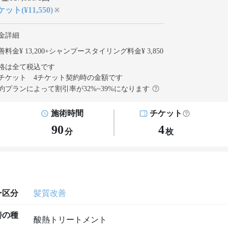
ット(¥11,550)
※
金詳細
料金¥ 13,200
+
シャンプースタイリング料金¥ 3,850
格は全て税込です
チケット 4チケット契約
時の金額です
約プランによって割引率が
32
%~
39
%になります
施術時間
チケット
90
4
分
枚
ー区分
髪質改善
善の種
酸熱トリートメント