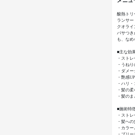
メニュ
酸熱トリ
ランサー
クオライ
パサつき
も、なめ
■主な効
・ストレ
・うねり
・ダメー
・艶感U
・ハリ・
・髪の柔
・髪のま
■施術特
・ストレ
・髪への
・カラー
・ブリー