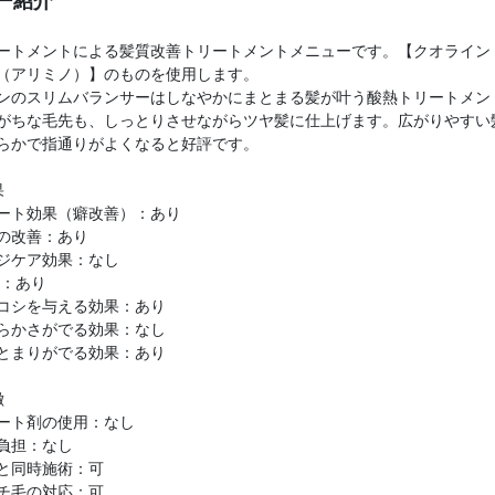
ー紹介
ートメントによる髪質改善トリートメントメニューです。【クオライン
（アリミノ）】のものを使用します。
ンのスリムバランサーはしなやかにまとまる髪が叶う酸熱トリートメン
がちな毛先も、しっとりさせながらツヤ髪に仕上げます。広がりやすい
らかで指通りがよくなると好評です。
果
ート効果（癖改善）：あり
の改善：あり
ジケア効果：なし
P：あり
コシを与える効果：あり
らかさがでる効果：なし
とまりがでる効果：あり
徴
ート剤の使用：なし
負担：なし
と同時施術：可
チ毛の対応：可