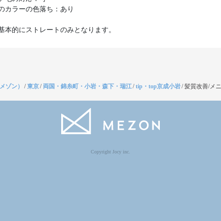
のカラーの色落ち：あり
基本的にストレートのみとなります。
（メゾン）
/
東京
/
両国・錦糸町・小岩・森下・瑞江
/
tip・top京成小岩
/
髪質改善/メ
Copyright Jocy inc.