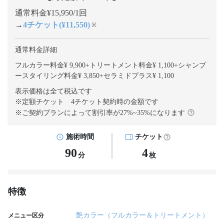
通常料金¥15,950/1回
→
4チケット(¥11,550)
※
通常料金詳細
フルカラー料金¥ 9,900
+
トリートメント料金¥ 1,100
+
シャンプ
ースタイリング料金¥ 3,850
+
セラミドプラス¥ 1,100
表示価格は全て税込です
※定額チケット 4チケット契約
時の金額です
※ご契約プランによって割引率が
27
%~
35
%になります
施術時間
チケット
90
4
分
枚
特徴
艶カラー（フルカラー＆トリートメント）
メニュー区分