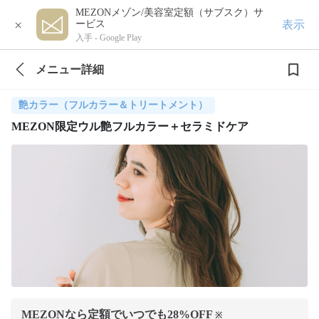
MEZONメゾン/美容室定額（サブスク）サ
×
表示
ービス
入手 -
Google Play
メニュー詳細
艶カラー（フルカラー＆トリートメント）
MEZON限定ウル艶フルカラー＋セラミドケア
MEZONなら定額でいつでも
28
%OFF
※