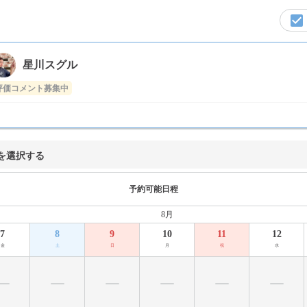
星川スグル
評価コメント募集中
を選択する
予約可能日程
8月
7
8
9
10
11
12
金
土
日
月
祝
水