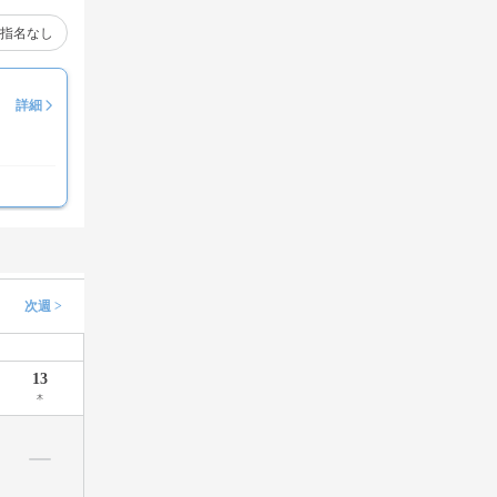
指名なし
詳細
次週 >
13
木