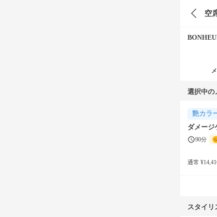
空
BONHEU
メ
選択中の
艶カラ
ダメージ
90分
通常 ¥14,41
スタイリ