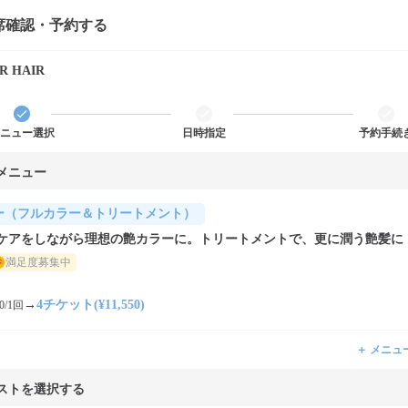
席確認・予約する
R HAIR
ニュー選択
日時指定
予約手続
メニュー
ー（フルカラー＆トリートメント）
ケアをしながら理想の艶カラーに。トリートメントで、更に潤う艶髪に
満足度募集中
→
4チケット(¥11,550)
0/1回
＋ メニュ
ストを選択する