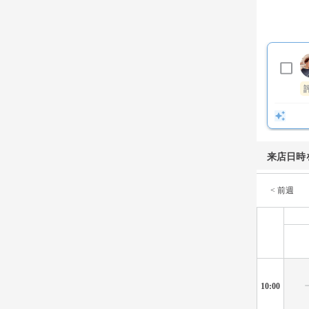
来店日時
< 前週
10:00