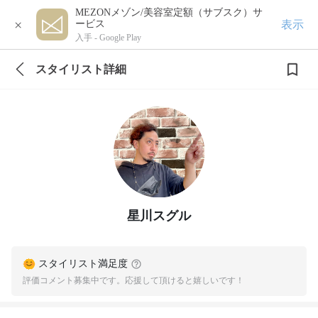
MEZONメゾン/美容室定額（サブスク）サ
×
表示
ービス
入手 -
Google Play
スタイリスト詳細
星川スグル
スタイリスト満足度
評価コメント募集中です。応援して頂けると嬉しいです！