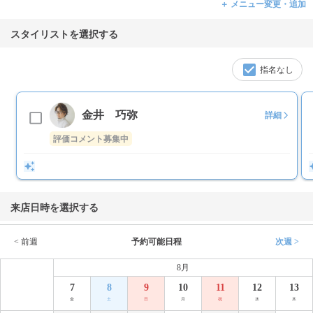
＋ メニュー変更・追加
スタイリストを選択する
指名なし
金井 巧弥
詳細
評価コメント募集中
来店日時を選択する
< 前週
予約可能日程
次週 >
8月
7
8
9
10
11
12
13
金
土
日
月
祝
水
木