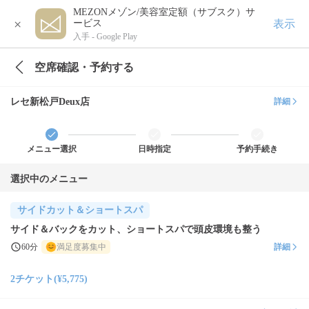
MEZONメゾン/美容室定額（サブスク）サ
×
表示
ービス
入手 -
Google Play
空席確認・予約する
レセ新松戸Deux店
詳細
メニュー選択
日時指定
予約手続き
選択中のメニュー
サイドカット＆ショートスパ
サイド＆バックをカット、ショートスパで頭皮環境も整う
60分
満足度募集中
詳細
2チケット(¥5,775)