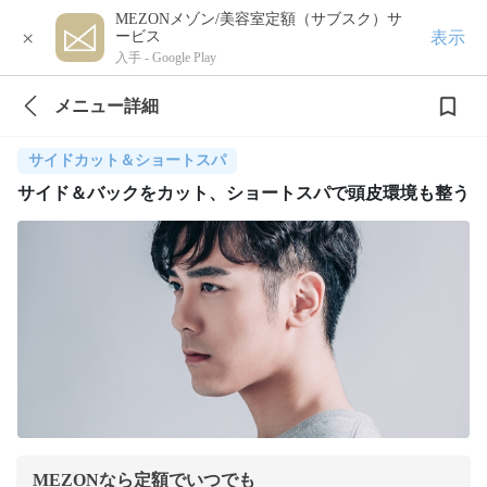
MEZONメゾン/美容室定額（サブスク）サ
×
表示
ービス
入手 -
Google Play
メニュー詳細
サイドカット＆ショートスパ
サイド＆バックをカット、ショートスパで頭皮環境も整う
MEZONなら定額でいつでも