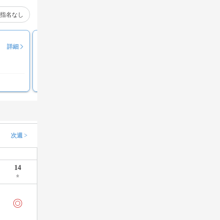
指名なし
ＳＡＫＡ
詳細
評価コメント募集中
次週 >
14
金