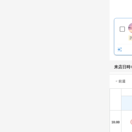
来店日時
< 前週
10:00