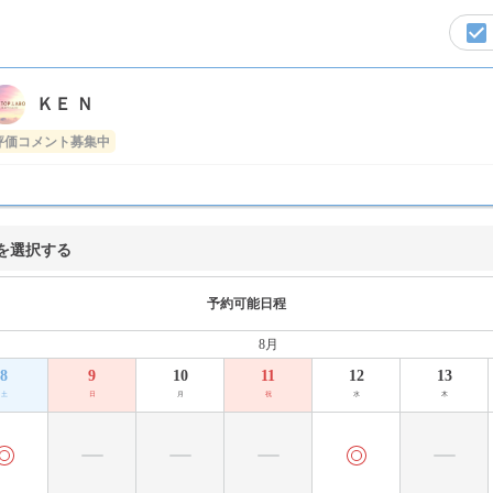
ＫＥ Ｎ
評価コメント募集中
を選択する
予約可能日程
8月
8
9
10
11
12
13
土
日
月
祝
水
木