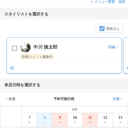
＋ メニュー変更・追加
スタイリストを選択する
指名なし
中川 慎太郎
詳細
評価コメント募集中
来店日時を選択する
< 前週
予約可能日程
次週 >
8月
7
8
9
10
11
12
13
金
土
日
月
祝
水
木