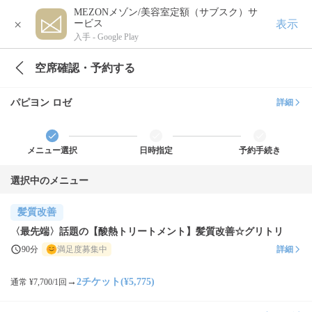
MEZONメゾン/美容室定額（サブスク）サ
×
表示
ービス
入手 -
Google Play
空席確認・予約する
パピヨン ロゼ
詳細
メニュー選択
日時指定
予約手続き
選択中のメニュー
髪質改善
〈最先端〉話題の【酸熱トリートメント】髪質改善☆グリトリ
90分
満足度募集中
詳細
→
2チケット(¥5,775)
通常 ¥7,700/1回