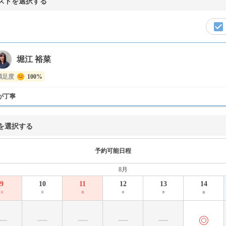
ストを選択する
堀江 裕菜
満足度
100%
が丁寧
を選択する
予約可能日程
8月
9
10
11
12
13
14
日
月
祝
水
木
金