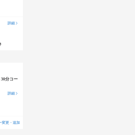
詳細
き
30分コー
詳細
ー変更・追加