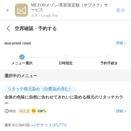
MEZONメゾン/美容室定額（サブスク）サ
×
表示
ービス
入手 -
Google Play
空席確認・予約する
macaroni coast
詳細
メニュー選択
日時指定
予約手続き
選択中のメニュー
リタッチ根元染め（白髪染め含む）
全体の色味に自然に合わせてきれいに染める根元のリタッチカラ
ー
90分
満足度
100%
詳細
→
2チケット(¥5,775)
通常 ¥13,300/1回