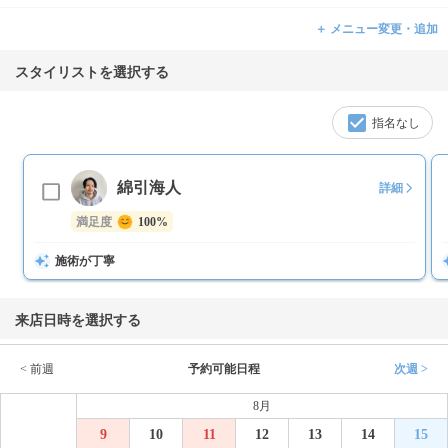
＋ メニュー変更・追加
スタイリストを選択する
指名なし
綿引海人
詳細
満足度
100%
施術が丁寧
来店日時を選択する
< 前週
予約可能日程
次週 >
8月
9
10
11
12
13
14
15