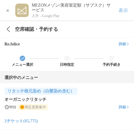
MEZONメゾン/美容室定額（サブスク）サ
×
表示
ービス
入手 -
Google Play
空席確認・予約する
Re.felice
詳細
メニュー選択
日時指定
予約手続き
選択中のメニュー
リタッチ根元染め（白髪染め含む）
オーガニックリタッチ
90分
満足度募集中
詳細
2チケット(¥5,775)