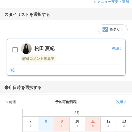
＋ メニュー変更・追加
スタイリストを選択する
指名なし
松田 夏紀
詳細
評価コメント募集中
来店日時を選択する
< 前週
予約可能日程
次週 >
8月
7
8
9
10
11
12
13
金
土
日
月
祝
水
木