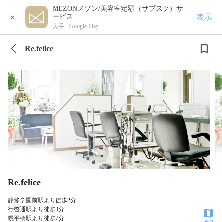
MEZONメゾン/美容室定額（サブスク）サ
×
表示
ービス
入手 -
Google Play
Re.felice
Re.felice
静修学園前駅より徒歩2分
行啓通駅より徒歩3分
幌平橋駅より徒歩7分
地図