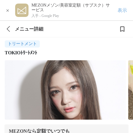
MEZONメゾン/美容室定額（サブスク）サ
×
表示
ービス
入手 -
Google Play
メニュー詳細
トリートメント
TOKIOﾄﾘｰﾄﾒﾝﾄ
MEZONなら定額でいつでも