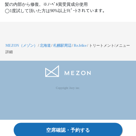
髪の内部から修復。※ﾉｰﾍﾞﾙ賞受賞成分使用
◯1度試して頂いた方は90%以上ﾘﾋﾟｰﾄされています。
MEZON（メゾン）
/
北海道
/
札幌駅周辺
/
Re.felice
/
トリートメント/メニュー
詳細
Copyright Jocy inc.
空席確認・予約する