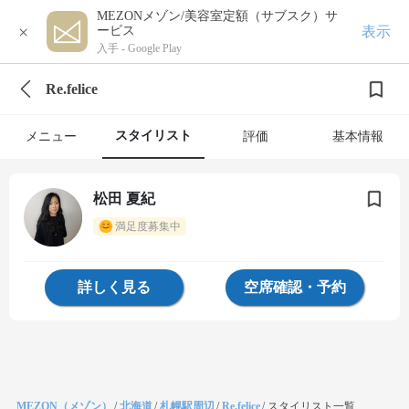
MEZONメゾン/美容室定額（サブスク）サ
×
表示
ービス
入手 -
Google Play
Re.felice
スタイリスト
メニュー
評価
基本情報
松田 夏紀
満足度募集中
詳しく見る
空席確認・予約
MEZON（メゾン）
/
北海道
/
札幌駅周辺
/
Re.felice
/
スタイリスト一覧