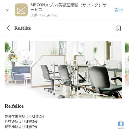
MEZONメゾン/美容室定額（サブスク）サ
×
表示
ービス
入手 -
Google Play
Re.felice
Re.felice
静修学園前駅より徒歩2分
行啓通駅より徒歩3分
幌平橋駅より徒歩7分
地図