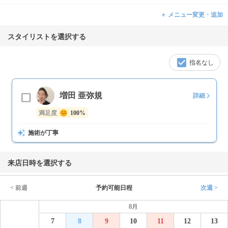
＋ メニュー変更・追加
スタイリストを選択する
指名なし
増田 亜弥規
詳細
満足度
100%
施術が丁寧
来店日時を選択する
< 前週
予約可能日程
次週 >
8月
7
8
9
10
11
12
13