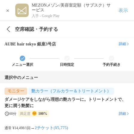
MEZONメゾン/美容室定額（サブスク）サ
×
表示
ービス
入手 -
Google Play
空席確認・予約する
AUBE hair tokyo 銀座3号店
詳細
メニュー選択
日時指定
予約手続き
選択中のメニュー
モニター
艶カラー（フルカラー＆トリートメント）
ダメージケアをしながら理想の艶カラーに。トリートメントで、
更に潤う艶髪に
60分
満足度
100%
詳細
→
2チケット(¥5,775)
通常 ¥14,498/1回