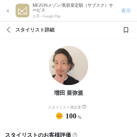
MEZONメゾン/美容室定額（サブスク）サ
×
表示
ービス
入手 -
Google Play
スタイリスト詳細
増田 亜弥規
スタイリスト満足度
100
%
スタイリストのお客様評価