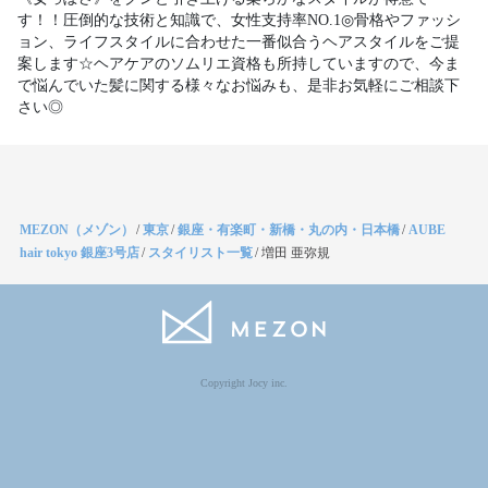
す！！圧倒的な技術と知識で、女性支持率NO.1◎骨格やファッシ
ョン、ライフスタイルに合わせた一番似合うヘアスタイルをご提
案します☆ヘアケアのソムリエ資格も所持していますので、今ま
で悩んでいた髪に関する様々なお悩みも、是非お気軽にご相談下
さい◎
MEZON（メゾン）
/
東京
/
銀座・有楽町・新橋・丸の内・日本橋
/
AUBE
hair tokyo 銀座3号店
/
スタイリスト一覧
/
増田 亜弥規
Copyright Jocy inc.