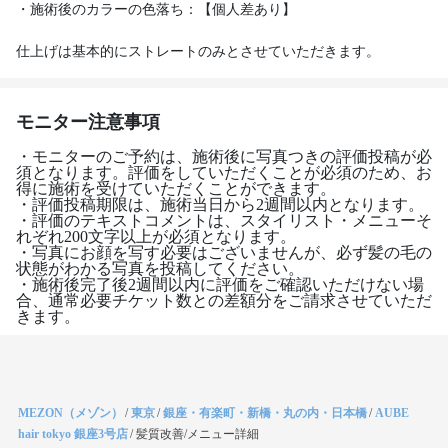
・施術後のカラーの色落ち：【個人差あり】
仕上げは基本的にストレートのみとさせていただきます。
モニター注意事項
・モニターのご予約は、施術後に写真つきの評価投稿が必
須となります。評価をしていただくことが必須のため、お
得に施術を受けていただくことができます。
・評価投稿期限は、施術当日から2週間以内となります。
・評価のテキストコメントは、スタイリスト・メニューそ
れぞれ200文字以上が必須となります。
・写真にお顔を写す必要はございませんが、必ず髪の毛の
状態がわかる写真を投稿してください。
・施術後完了後2週間以内に評価をご確認いただけない場
合、通常必要チケット数との差額分をご請求させていただ
きます。
MEZON（メゾン）
/
東京
/
銀座・有楽町・新橋・丸の内・日本橋
/
AUBE
hair tokyo 銀座3号店
/
髪質改善/メニュー詳細