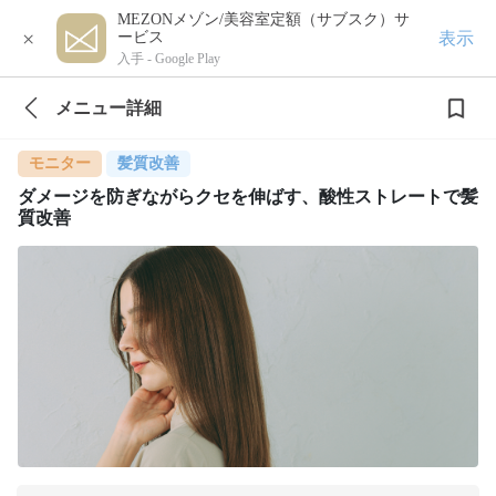
MEZONメゾン/美容室定額（サブスク）サ
×
表示
ービス
入手 -
Google Play
メニュー詳細
モニター
髪質改善
ダメージを防ぎながらクセを伸ばす、酸性ストレートで髪
質改善