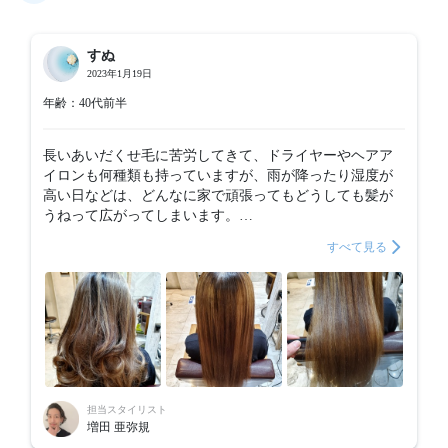
すぬ
2023年1月19日
年齢：40代前半
長いあいだくせ毛に苦労してきて、ドライヤーやヘアア
イロンも何種類も持っていますが、雨が降ったり湿度が
高い日などは、どんなに家で頑張ってもどうしても髪が
うねって広がってしまいます。

ハイライトでブリーチも使っていて髪がダメージを受け
すべて見る
ているので縮毛矯正は諦めていました。

けれど、こちらの施術はハイダメージ毛でも受けられ、
縮毛矯正ほどまっすぐにはならないけれどだいぶ広がり
が落ち着いたように感じます。嬉しいです。

ありがとうございます！

担当スタイリスト
増田 亜弥規