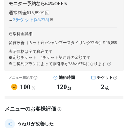
モニター予約なら
64
%OFF
※
通常料金¥15,899/1回
→
2チケット(¥5,775)
※
通常料金詳細
髪質改善（カット込+シャンプースタイリング料金）¥ 15,899
表示価格は全て税込です
※定額チケット 4チケット契約
時の金額です
※ご契約プランによって割引率が
63
%~
67
%になります
施術時間
チケット
メニュー満足度
100
120
2
%
分
枚
メニューのお客様評価
うねりが改善した