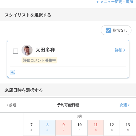
＋ メニュー変更・追加
スタイリストを選択する
指名なし
太田多祥
詳細
評価コメント募集中
来店日時を選択する
< 前週
予約可能日程
次週 >
8月
7
8
9
10
11
12
13
金
土
日
月
祝
水
木