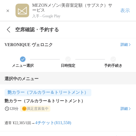
MEZONメゾン/美容室定額（サブスク）サ
×
表示
ービス
入手 -
Google Play
空席確認・予約する
VERONIQUE ヴェロニク
詳細
メニュー選択
日時指定
予約手続き
選択中のメニュー
艶カラー（フルカラー＆トリートメント）
艶カラー（フルカラー＆トリートメント）
120分
満足度募集中
詳細
→
4チケット(¥11,550)
通常 ¥22,385/1回