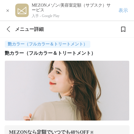
MEZONメゾン/美容室定額（サブスク）サ
×
表示
ービス
入手 -
Google Play
メニュー詳細
艶カラー（フルカラー＆トリートメント）
艶カラー（フルカラー＆トリートメント）
MEZONなら定額でいつでも
48
%OFF
※