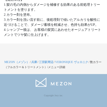
1.髪の毛の内側からダメージを補修する効果のある前処理トリー
トメントを塗ります。
2.カラー剤を塗布。
3.カラー剤を洗い流す前に、後処理剤で傾いたアルカリを酸性に
近づけることで、ダメージ蓄積を軽減させ、色持ち効果がUP。
4.シャンプー後は、 お客様の髪質にあわせたオージュアトリート
メントでツヤ髪に仕上げます。
MEZON（メゾン）
/
兵庫
/
三宮駅周辺
/
VERONIQUE ヴェロニク
/
艶カラー
（フルカラー＆トリートメント）/メニュー詳細
Copyright Jocy inc.