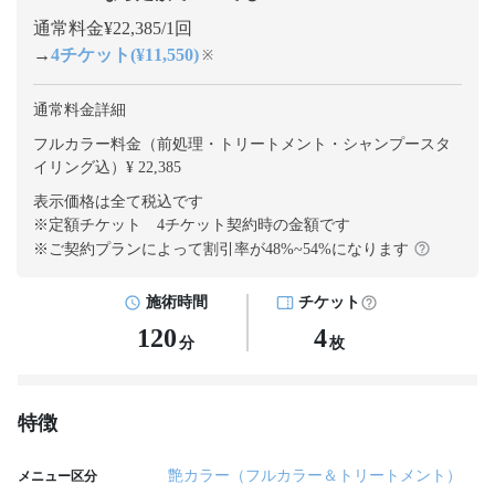
通常料金¥22,385/1回
→
4チケット(¥11,550)
※
通常料金詳細
フルカラー料金（前処理・トリートメント・シャンプースタ
イリング込）¥ 22,385
表示価格は全て税込です
※定額チケット 4チケット契約
時の金額です
※ご契約プランによって割引率が
48
%~
54
%になります
施術時間
チケット
120
4
分
枚
特徴
艶カラー（フルカラー＆トリートメント）
メニュー区分