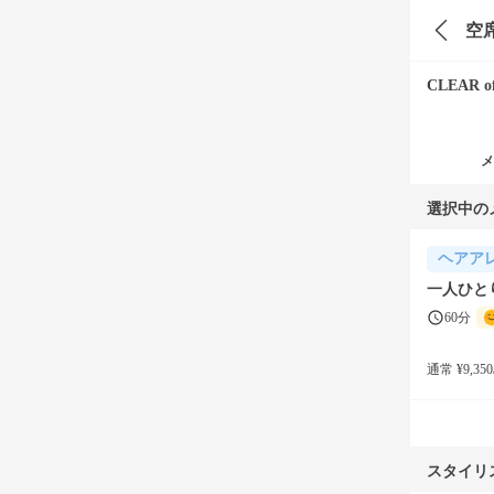
空
CLEAR o
メ
選択中の
ヘアア
一人ひと
60分
通常 ¥9,350
スタイリ