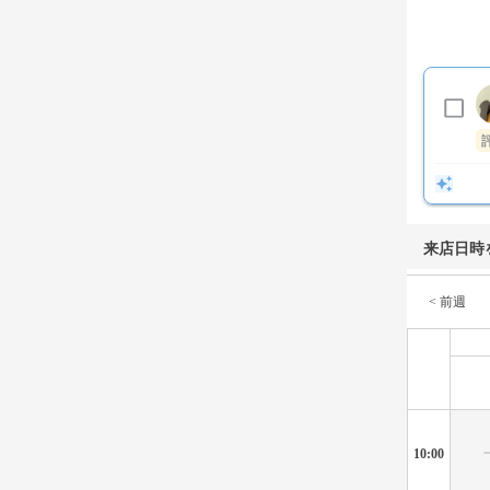
来店日時
< 前週
10:00