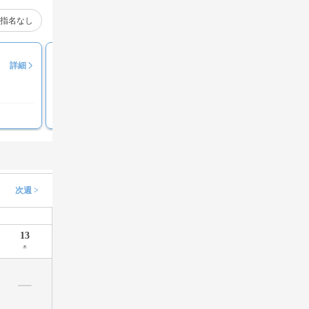
指名なし
大澤 叶方
詳細
評価コメント募集中
次週 >
13
木