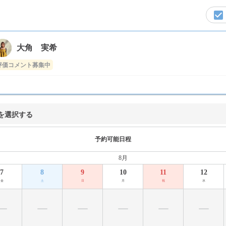
大角 実希
評価コメント募集中
を選択する
予約可能日程
8月
7
8
9
10
11
12
金
土
日
月
祝
水