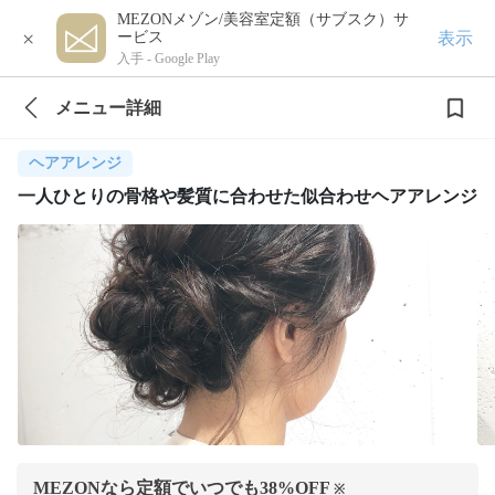
MEZONメゾン/美容室定額（サブスク）サ
×
表示
ービス
入手 -
Google Play
メニュー詳細
ヘアアレンジ
一人ひとりの骨格や髪質に合わせた似合わせヘアアレンジ
MEZONなら定額でいつでも
38
%OFF
※