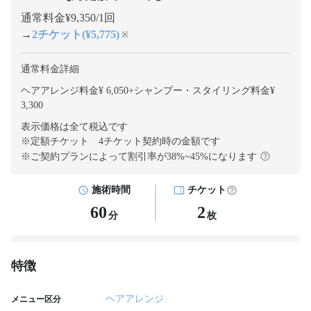
通常料金¥9,350/1回
→
2チケット(¥5,775)
※
通常料金詳細
ヘアアレンジ料金¥ 6,050
+
シャンプー・スタイリング料金¥
3,300
表示価格は全て税込です
※定額チケット 4チケット契約
時の金額です
※ご契約プランによって割引率が
38
%~
45
%になります
施術時間
チケット
60
2
分
枚
特徴
ヘアアレンジ
メニュー区分