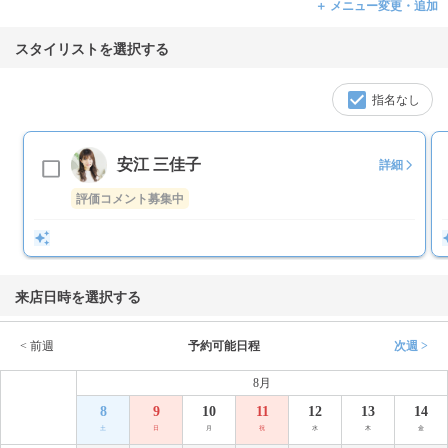
＋ メニュー変更・追加
スタイリストを選択する
指名なし
安江 三佳子
詳細
評価コメント募集中
来店日時を選択する
< 前週
予約可能日程
次週 >
8月
8
9
10
11
12
13
14
土
日
月
祝
水
木
金