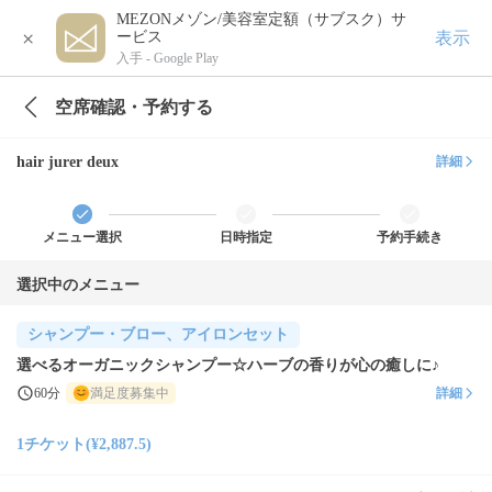
MEZONメゾン/美容室定額（サブスク）サ
×
表示
ービス
入手 -
Google Play
空席確認・予約する
hair jurer deux
詳細
メニュー選択
日時指定
予約手続き
選択中のメニュー
シャンプー・ブロー、アイロンセット
選べるオーガニックシャンプー☆ハーブの香りが心の癒しに♪
60分
満足度募集中
詳細
1チケット(¥2,887.5)