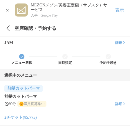
MEZONメゾン/美容室定額（サブスク）サ
×
表示
ービス
入手 -
Google Play
空席確認・予約する
JAM
詳細
メニュー選択
日時指定
予約手続き
選択中のメニュー
前髪カットパーマ
前髪カットパーマ
90分
満足度募集中
詳細
2チケット(¥5,775)