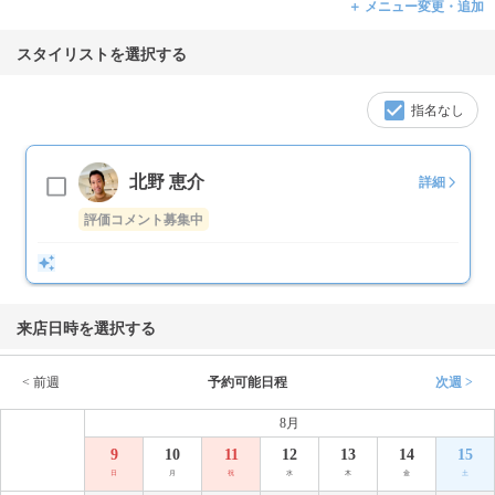
＋ メニュー変更・追加
スタイリストを選択する
指名なし
北野 恵介
詳細
評価コメント募集中
来店日時を選択する
< 前週
予約可能日程
次週 >
8月
9
10
11
12
13
14
15
日
月
祝
水
木
金
土